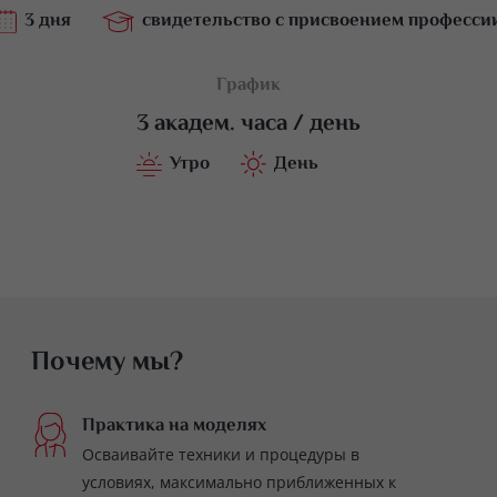
3 дня
свидетельство с присвоением професси
5 д
График
3 академ. часа / день
Утро
День
Почему мы?
Практика на моделях
Осваивайте техники и процедуры в
условиях, максимально приближенных к