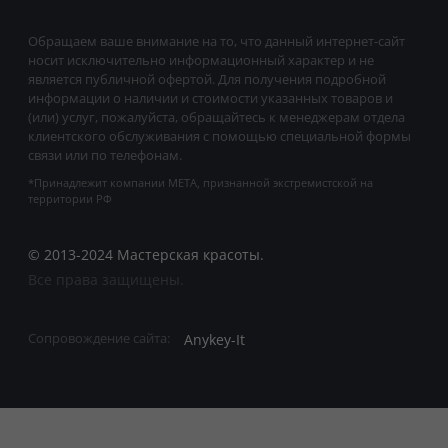
Обращаем ваше внимание на то, что данный интернет-сайт
носит исключительно информационный характер и не
является публичной офертой. Для получения подробной
информации о наличии и стоимости указанных товаров и
(или) услуг, пожалуйста, обращайтесь к менеджерам отдела
клиентского обслуживания с помощью специальной формы
связи или по телефонам.
*Принадлежит компании META, признанной экстремистской на
территории РФ
© 2013-2024 Мастерская красоты.
Все права защищены.
Anykey-It
Сопровождение сайта: