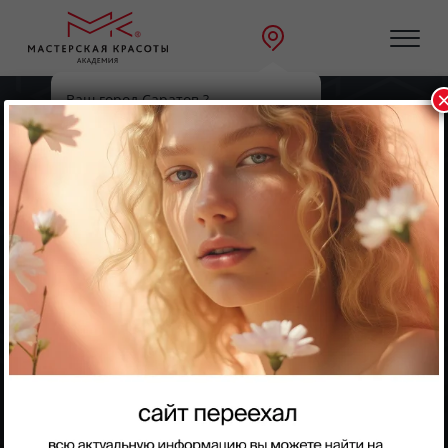
Ваш город Саратов ?
Главная
Направления
Ногтевой сервис
Да
Выбрать другой
Ногтевой сервис
Мастер педикюра
Курс педикюра для начинающих. Подходит для
профессионального старта в профессии. Включает все
теоретические и практические знания по педикюру.
Получить консультацию