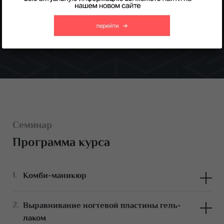
Получить консультацию
Семинар
Программа курса
Комби-маникюр
Техника выполнения
Выравнивание ногтевой пластины гель-
Отработка на модели
лаком