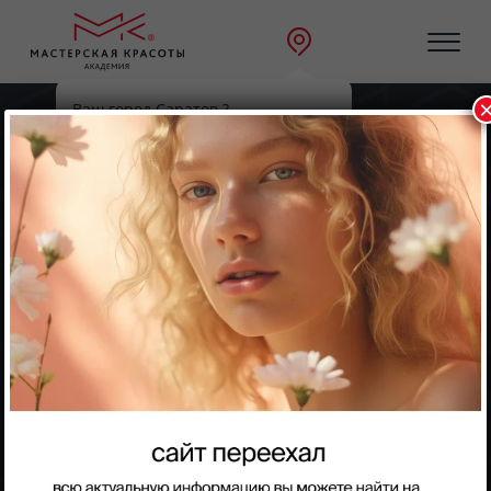
Ваш город Саратов ?
Главная
Направления
Ногтевой сервис
Да
Выбрать другой
Ногтевой сервис
Комби-маникюр +
покрытие под кутикулу в
один блик
Семинар для идеального маникюра и покрытия гель-
лака под кутикулу.