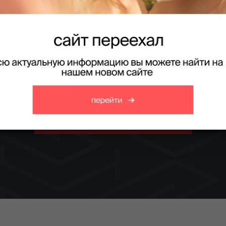
Brow-мастер
м. Курс для начинающих. С выдачей официально с
профессии «Бровист»
Получить консультацию