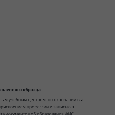
овленного образца
ным учебным центром, по окончании вы
присвоением профессии и записью в
ета документов об образования ФИС