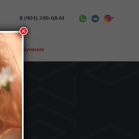
8 (904) 240-68-61
*
×
Онлайн обучение
ис
Биржа труда
 косметология
Новости
Аттестация
Преподаватели