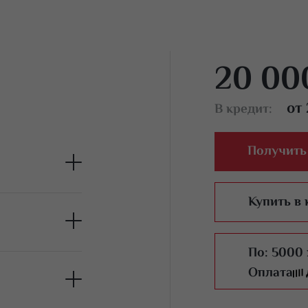
20 00
от
В кредит:
Получить
Купить в 
 — бровиста
ее место
По:
5000 
ны, их
Оплата
пов бровей,
)
 в