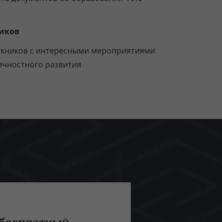
иков
скников с интересными мероприятиями
ичностного развития