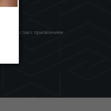
видетельства с присвоением