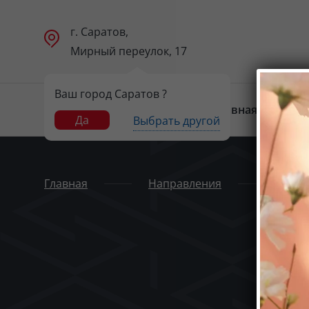
г. Саратов,
Мирный переулок, 17
Ваш город Саратов ?
Главная
Н
Да
Выбрать другой
Главная
Направления
Бро