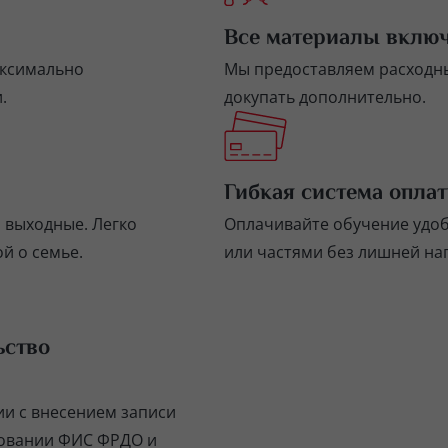
Все материалы вклю
аксимально
Мы предоставляем расходны
.
докупать дополнительно.
Гибкая система опла
и выходные. Легко
Оплачивайте обучение удо
й о семье.
или частями без лишней на
ьство
ии с внесением записи
зовании ФИС ФРДО и