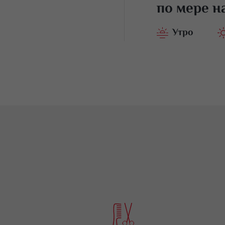
по мере н
Утро