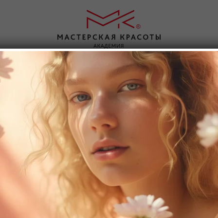
аправления
О нас
Контакты
Парикмахерское искусство
Об академии
Ногтевой серв
Косметология
Статьи
Инъекционная
ви
Массаж
Отзывы
Визаж
Ресницы
Льготное обучение
Брови
Перманентный макияж
Интернет магазин
Брови