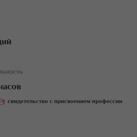
щий
льность
.часов
свидетельство с присвоением профессии