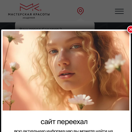
Ваш город Саратов ?
Главная
Направления
Да
Выбрать другой
Парикмахерское искусство
Парикмахерское искусство
Barber — Мужской мастер
На данном курсе Вы пройдете все современные
техники стрижек, окрашивания, а также оформление
усов и бороды. По окончанию курса присваевается
профессии «барбер» и выдается официальный