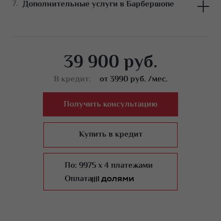
Дополнительные услуги в Барбершопе
А также познакомимся с основными дополнительными
А т
услугами
усл
39 900 руб.
В кредит:
от 3990 руб. /мес.
Получить консультацию
Купить в кредит
По:
9975 x 4 платежами
Оплата