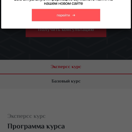
документ — свидетельство с занесением гос.реестр
документов об образовании ФИС ФРДО
Получить консультацию
Эксперсс курс
Базовый курс
Эксперсс курс
Программа курса