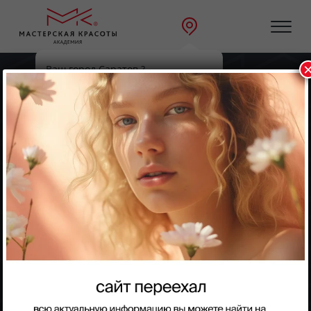
Ваш город Саратов ?
Главная
Направления
Массаж
Да
Выбрать другой
Массаж
Массажист. Online
Профессия массажиста с нуля — всего за 1 месяц!
Теперь Вы можете пройти курс онлайн и получить
документы с присвоением квалификации и
международный сертификат после окончания
обучения.