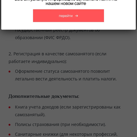
Должно быть выдано по программам,
соответствующим профстандарту РФ 33.002.
Свидетельство должно быть занесено в
государственный реестр документов об
образовании (ФИС ФРДО).
2. Регистрация в качестве самозанятого (если
работаете индивидуально):
Оформление статуса самозанятого позволит
легально вести деятельность и платить налоги.
Дополнительные документы:
Книга учета доходов (если зарегистрированы как
самозанятый).
Полисы страхования (при необходимости).
Санитарные книжки (для некоторых профессий,