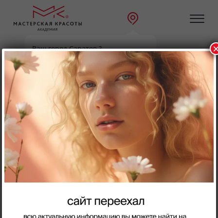
Ваш город Саратов ?
Главная
О нас
Статьи
Да
Выбрать другой
Как легально работать в
бьюти бизнесе мастеру?
Чтобы работать легально в сфере бьюти-индустрии и
избежать штрафов, бьюти-мастерам необходимо иметь
следующие документы:
Обязательные документы:
1. Свидетельство о профессиональном обучении: